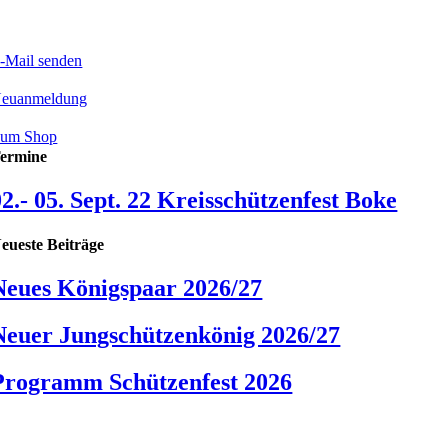
-Mail senden
euanmeldung
um Shop
ermine
02.- 05. Sept. 22 Kreisschützenfest Boke
eueste Beiträge
Neues Königspaar 2026/27
Neuer Jungschützenkönig 2026/27
Programm Schützenfest 2026
© Copyright 1828 -
2026 | Bürener Bürgerschützenverein 1828 e.V.