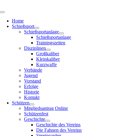
Zum
Inhalt
Toggle
springen
Navigation
Home
Schießsport
Schießsportanlage
Schießsportanlage
Trainingszeiten
Disziplinen
Großkaliber
Kleinkaliber
Kurzwaffe
Verbände
Jugend
Vorstand
Erfolge
Historie
Kontakt
Schützen
Mitgliedsantrag Online
Schützenfest
Geschichte
Geschichte des Vereins
Die Fahnen des Vereins
Vereinsorden