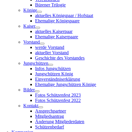
Bürener Trilogie
Könige
aktuelles Königspaar / Hofstaat
Ehemalige Königspaare
Kaiser
aktuelles Kaiserpaar
Ehemalige Kaiserpaare
Vorstand
werde Vorstand
aktueller Vorstand
Geschichte des Vorstandes
Jungschützen
Infos Jungschützen
Jungschützen König
Einverständniserklärung
Ehemalige Jungschützen Könige
Bilder
Fotos Schützenfest 2023
Fotos Schützenfest 2022
Kontakt
Ansprechpartner
Mitgliedsantrag
Änderung Mitgliederdaten
Schützenbedarf