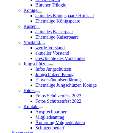
Bürener Trilogie
Könige
aktuelles Königspaar / Hofstaat
Ehemalige Königspaare
Kaiser
aktuelles Kaiserpaar
Ehemalige Kaiserpaare
Vorstand
werde Vorstand
aktueller Vorstand
Geschichte des Vorstandes
Jungschützen
Infos Jungschützen
Jungschützen König
Einverständniserklärung
Ehemalige Jungschützen Könige
Bilder
Fotos Schützenfest 2023
Fotos Schützenfest 2022
Kontakt
Ansprechpartner
Mitgliedsantrag
Änderung Mitgliederdaten
Schützenbedarf