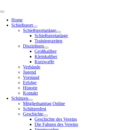
Zum
Inhalt
Toggle
springen
Navigation
Home
Schießsport
Schießsportanlage
Schießsportanlage
Trainingszeiten
Disziplinen
Großkaliber
Kleinkaliber
Kurzwaffe
Verbände
Jugend
Vorstand
Erfolge
Historie
Kontakt
Schützen
Mitgliedsantrag Online
Schützenfest
Geschichte
Geschichte des Vereins
Die Fahnen des Vereins
Vereinsorden