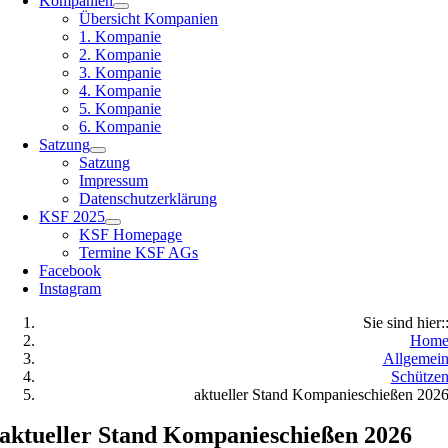
Kompanien
Übersicht Kompanien
1. Kompanie
2. Kompanie
3. Kompanie
4. Kompanie
5. Kompanie
6. Kompanie
Satzung
Satzung
Impressum
Datenschutzerklärung
KSF 2025
KSF Homepage
Termine KSF AGs
Facebook
Instagram
Sie sind hier:
Hom
Allgemei
Schütze
aktueller Stand Kompanieschießen 202
aktueller Stand Kompanieschießen 2026