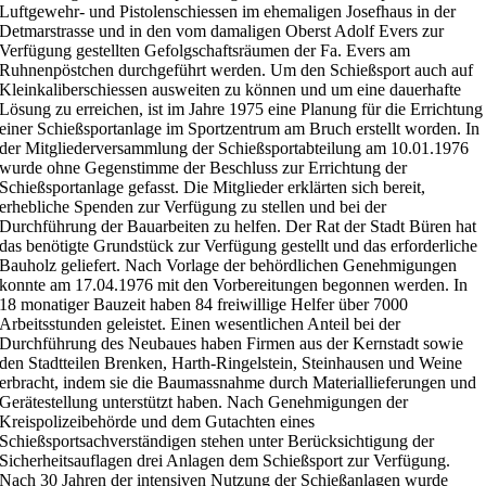
Luftgewehr- und Pistolenschiessen im ehemaligen Josefhaus in der
Detmarstrasse und in den vom damaligen Oberst Adolf Evers zur
Verfügung gestellten Gefolgschaftsräumen der Fa. Evers am
Ruhnenpöstchen durchgeführt werden. Um den Schießsport auch auf
Kleinkaliberschiessen ausweiten zu können und um eine dauerhafte
Lösung zu erreichen, ist im Jahre 1975 eine Planung für die Errichtung
einer Schießsportanlage im Sportzentrum am Bruch erstellt worden. In
der Mitgliederversammlung der Schießsportabteilung am 10.01.1976
wurde ohne Gegenstimme der Beschluss zur Errichtung der
Schießsportanlage gefasst. Die Mitglieder erklärten sich bereit,
erhebliche Spenden zur Verfügung zu stellen und bei der
Durchführung der Bauarbeiten zu helfen. Der Rat der Stadt Büren hat
das benötigte Grundstück zur Verfügung gestellt und das erforderliche
Bauholz geliefert. Nach Vorlage der behördlichen Genehmigungen
konnte am 17.04.1976 mit den Vorbereitungen begonnen werden. In
18 monatiger Bauzeit haben 84 freiwillige Helfer über 7000
Arbeitsstunden geleistet. Einen wesentlichen Anteil bei der
Durchführung des Neubaues haben Firmen aus der Kernstadt sowie
den Stadtteilen Brenken, Harth-Ringelstein, Steinhausen und Weine
erbracht, indem sie die Baumassnahme durch Materiallieferungen und
Gerätestellung unterstützt haben. Nach Genehmigungen der
Kreispolizeibehörde und dem Gutachten eines
Schießsportsachverständigen stehen unter Berücksichtigung der
Sicherheitsauflagen drei Anlagen dem Schießsport zur Verfügung.
Nach 30 Jahren der intensiven Nutzung der Schießanlagen wurde