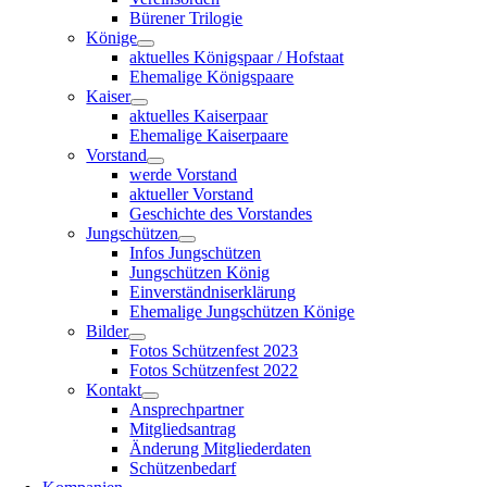
Bürener Trilogie
Könige
aktuelles Königspaar / Hofstaat
Ehemalige Königspaare
Kaiser
aktuelles Kaiserpaar
Ehemalige Kaiserpaare
Vorstand
werde Vorstand
aktueller Vorstand
Geschichte des Vorstandes
Jungschützen
Infos Jungschützen
Jungschützen König
Einverständniserklärung
Ehemalige Jungschützen Könige
Bilder
Fotos Schützenfest 2023
Fotos Schützenfest 2022
Kontakt
Ansprechpartner
Mitgliedsantrag
Änderung Mitgliederdaten
Schützenbedarf