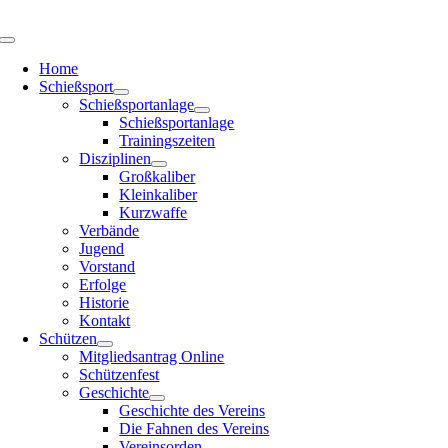
Zum
Inhalt
Toggle
springen
Navigation
Home
Schießsport
Schießsportanlage
Schießsportanlage
Trainingszeiten
Disziplinen
Großkaliber
Kleinkaliber
Kurzwaffe
Verbände
Jugend
Vorstand
Erfolge
Historie
Kontakt
Schützen
Mitgliedsantrag Online
Schützenfest
Geschichte
Geschichte des Vereins
Die Fahnen des Vereins
Vereinsorden