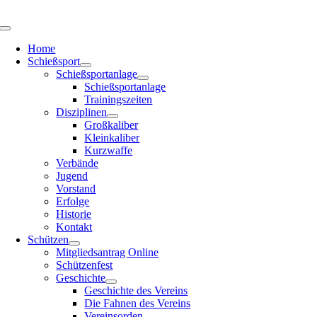
Zum
Inhalt
Toggle
springen
Navigation
Home
Schießsport
Schießsportanlage
Schießsportanlage
Trainingszeiten
Disziplinen
Großkaliber
Kleinkaliber
Kurzwaffe
Verbände
Jugend
Vorstand
Erfolge
Historie
Kontakt
Schützen
Mitgliedsantrag Online
Schützenfest
Geschichte
Geschichte des Vereins
Die Fahnen des Vereins
Vereinsorden