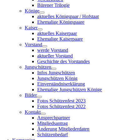
Bürener Trilogie
Könige
aktuelles Königspaar / Hofstaat
Ehemalige Königspaare
Kaiser
aktuelles Kaiserpaar
Ehemalige Kaiserpaare
Vorstand
werde Vorstand
aktueller Vorstand
Geschichte des Vorstandes
Jungschützen
Infos Jungschützen
Jungschützen König
Einverständniserklärung
Ehemalige Jungschützen Könige
Bilder
Fotos Schützenfest 2023
Fotos Schützenfest 2022
Kontakt
Ansprechpartner
Mitgliedsantrag
Änderung Mitgliederdaten
Schützenbedarf