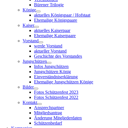
Bürener Trilogie
Könige
aktuelles Königspaar / Hofstaat
Ehemalige Königspaare
Kaiser
aktuelles Kaiserpaar
Ehemalige Kaiserpaare
Vorstand
werde Vorstand
aktueller Vorstand
Geschichte des Vorstandes
Jungschützen
Infos Jungschützen
Jungschützen König
Einverständniserklärung
Ehemalige Jungschützen Könige
Bilder
Fotos Schützenfest 2023
Fotos Schützenfest 2022
Kontakt
Ansprechpartner
Mitgliedsantrag
Änderung Mitgliederdaten
Schützenbedarf