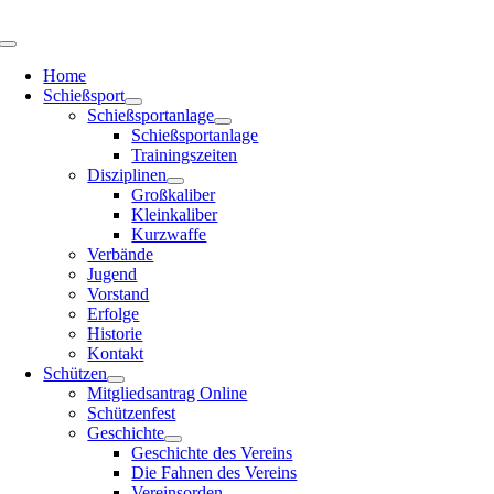
Zum
Inhalt
Toggle
springen
Navigation
Home
Schießsport
Schießsportanlage
Schießsportanlage
Trainingszeiten
Disziplinen
Großkaliber
Kleinkaliber
Kurzwaffe
Verbände
Jugend
Vorstand
Erfolge
Historie
Kontakt
Schützen
Mitgliedsantrag Online
Schützenfest
Geschichte
Geschichte des Vereins
Die Fahnen des Vereins
Vereinsorden