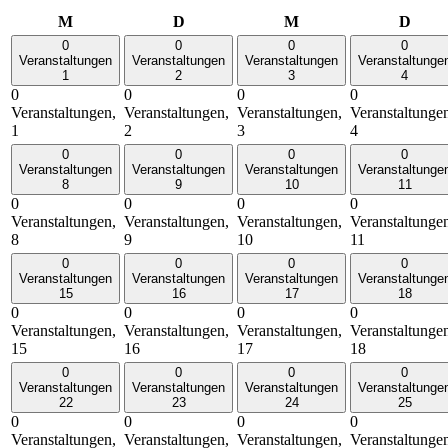
Montag
Dienstag
Mittwoch
Donn
M
D
M
D
0
0
0
0
Veranstaltungen
Veranstaltungen
Veranstaltungen
Veranstaltunge
1
2
3
4
0
0
0
0
Veranstaltungen,
Veranstaltungen,
Veranstaltungen,
Veranstaltunge
1
2
3
4
0
0
0
0
Veranstaltungen
Veranstaltungen
Veranstaltungen
Veranstaltunge
8
9
10
11
0
0
0
0
Veranstaltungen,
Veranstaltungen,
Veranstaltungen,
Veranstaltunge
8
9
10
11
0
0
0
0
Veranstaltungen
Veranstaltungen
Veranstaltungen
Veranstaltunge
15
16
17
18
0
0
0
0
Veranstaltungen,
Veranstaltungen,
Veranstaltungen,
Veranstaltunge
15
16
17
18
0
0
0
0
Veranstaltungen
Veranstaltungen
Veranstaltungen
Veranstaltunge
22
23
24
25
0
0
0
0
Veranstaltungen,
Veranstaltungen,
Veranstaltungen,
Veranstaltunge